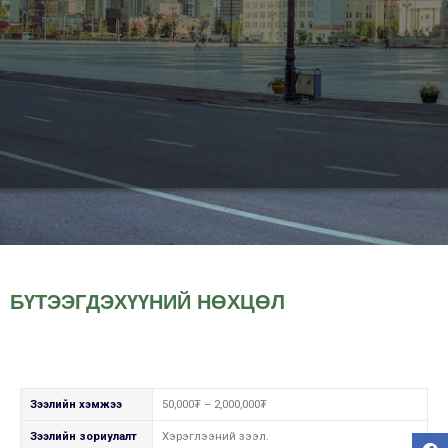
БҮТЭЭГДЭХҮҮНИЙ НӨХЦӨЛ
Зээлийн хэмжээ
50,000₮ – 2,000,000₮
Зээлийн зориулалт
Хэрэглээний зээл.