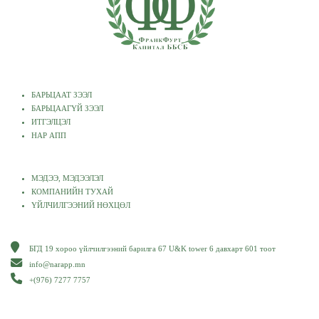
БАРЬЦААТ ЗЭЭЛ
БАРЬЦААГҮЙ ЗЭЭЛ
ИТГЭЛЦЭЛ
НАР АПП
МЭДЭЭ, МЭДЭЭЛЭЛ
КОМПАНИЙН ТУХАЙ
ҮЙЛЧИЛГЭЭНИЙ НӨХЦӨЛ
БГД 19 хороо үйлчилгээний барилга 67 U&K tower 6 давхарт 601 тоот
info@narapp.mn
+(976) 7277 7757