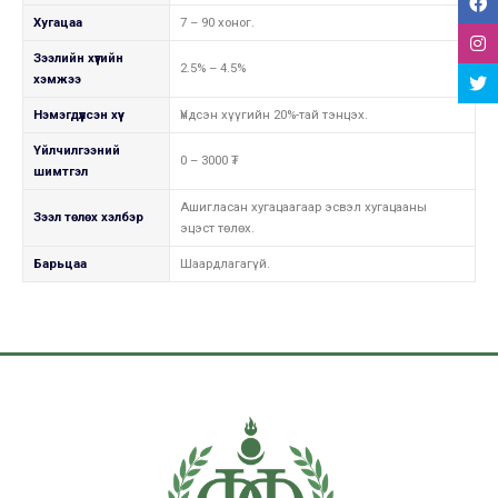
Хугацаа
7 – 90 хоног.
Зээлийн хүүгийн
2.5% – 4.5%
хэмжээ
Нэмэгдүүлсэн хүү
Үндсэн хүүгийн 20%-тай тэнцэх.
Үйлчилгээний
0 – 3000 ₮
шимтгэл
Ашигласан хугацаагаар эсвэл хугацааны
Зээл төлөх хэлбэр
эцэст төлөх.
Барьцаа
Шаардлагагүй.