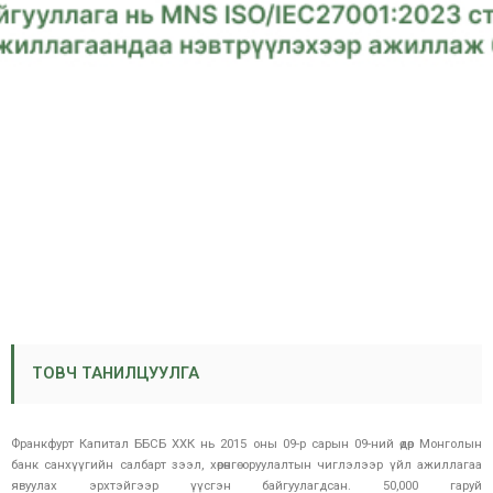
ТОВЧ ТАНИЛЦУУЛГА
Франкфурт Капитал ББСБ ХХК нь 2015 оны 09-р сарын 09-ний өдөр Монголын
банк санхүүгийн салбарт зээл, хөрөнгө оруулалтын чиглэлээр үйл ажиллагаа
явуулах эрхтэйгээр үүсгэн байгуулагдсан. 50,000 гаруй