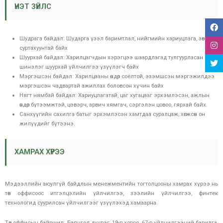
ҮНЭТ ЗҮЙЛС
Шудрага байдал: Шударга үзэл баримтлал, нийгмийн хариуцлага, зөв ёс
суртахуунтай байх
Шуурхай байдал: Харилцагчдын хэрэгцээ шаардлагад тулгуурласан
шинэлэг шуурхай үйлчилгээ үзүүлэгч байх
Мэргэшсэн байдал: Харилцааны өндөр соёлтой, эзэмшсэн мэргэжилдээ
мэргэшсэн чадвартай ажиллах боловсон хүчин байх
Нягт нямбай байдал: Хариуцлагатай, цаг хугацааг эрхэмлэсэн, ажлын
өндөр бүтээмжтэй, цэвэрч, арвич хямгач, сэргэлэн цовоо, гярхай байх.
Санхүүгийн сахилга батыг эрхэмлэсэн хамтдаа суралцаж, хөгжсөн он
жилүүдийг бүтээнэ.
ХАМРАХ ХҮРЭЭ
Мэдээллийн аюулгүй байдлын менежментийн тогтолцооны хамрах хүрээ нь
төв оффисоос итгэлцэлийн үйлчилгээ, зээлийн үйлчилгээ, финтек
технологид суурилсан үйлчилгээг үзүүлэхэд хамаарна.
Төв оффисын байршил: Баянгол дүүрэг, 19-р хороо, 67-р үйлчилгээний барилга,