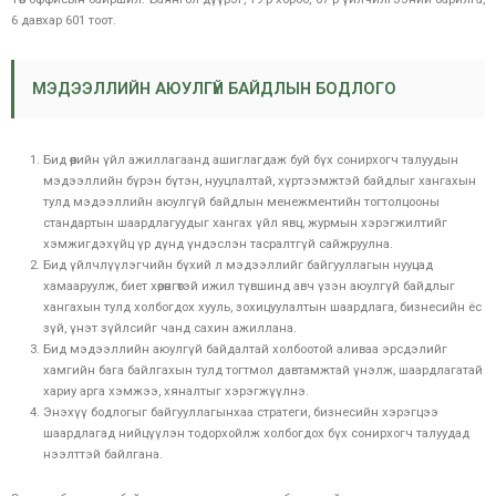
6 давхар 601 тоот.
МЭДЭЭЛЛИЙН АЮУЛГҮЙ БАЙДЛЫН БОДЛОГО
Бид өөрийн үйл ажиллагаанд ашиглагдаж буй бүх сонирхогч талуудын
мэдээллийн бүрэн бүтэн, нууцлалтай, хүртээмжтэй байдлыг хангахын
тулд мэдээллийн аюулгүй байдлын менежментийн тогтолцооны
стандартын шаардлагуудыг хангах үйл явц, журмын хэрэгжилтийг
хэмжигдэхүйц үр дүнд үндэслэн тасралтгүй сайжруулна.
Бид үйлчлүүлэгчийн бүхий л мэдээллийг байгууллагын нууцад
хамааруулж, биет хөрөнгөтэй ижил түвшинд авч үзэн аюулгүй байдлыг
хангахын тулд холбогдох хууль, зохицуулалтын шаардлага, бизнесийн ёс
зүй, үнэт зүйлсийг чанд сахин ажиллана.
Бид мэдээллийн аюулгүй байдалтай холбоотой аливаа эрсдэлийг
хамгийн бага байлгахын тулд тогтмол давтамжтай үнэлж, шаардлагатай
хариу арга хэмжээ, хяналтыг хэрэгжүүлнэ.
Энэхүү бодлогыг байгууллагынхаа стратеги, бизнесийн хэрэгцээ
шаардлагад нийцүүлэн тодорхойлж холбогдох бүх сонирхогч талуудад
нээлттэй байлгана.