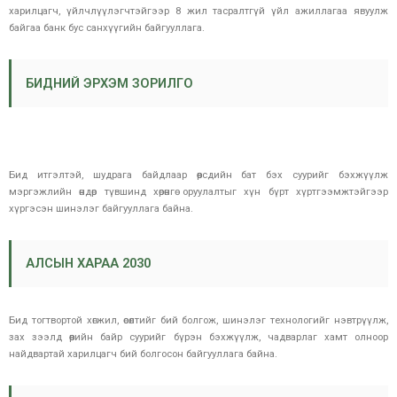
харилцагч, үйлчлүүлэгчтэйгээр 8 жил тасралтгүй үйл ажиллагаа явуулж
байгаа банк бус санхүүгийн байгууллага.
БИДНИЙ ЭРХЭМ ЗОРИЛГО
Бид итгэлтэй, шудрага байдлаар өөрсдийн бат бэх суурийг бэхжүүлж
мэргэжлийн өндөр түвшинд хөрөнгө оруулалтыг хүн бүрт хүртгээмжтэйгээр
хүргэсэн шинэлэг байгууллага байна.
АЛСЫН ХАРАА 2030
Бид тогтвортой хөгжил, өсөлтийг бий болгож, шинэлэг технологийг нэвтрүүлж,
зах зээлд өөрийн байр суурийг бүрэн бэхжүүлж, чадварлаг хамт олноор
найдвартай харилцагч бий болгосон байгууллага байна.