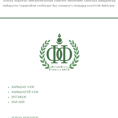
Энэхүү бодлогыг байгууллагынхаа стратеги, бизнесийн хэрэгцээ шаардлагад
нийцүүлэн тодорхойлж холбогдох бүх сонирхогч талуудад нээлттэй байлгана.
БАРЬЦААТ ЗЭЭЛ
БАРЬЦААГҮЙ ЗЭЭЛ
ИТГЭЛЦЭЛ
НАР АПП
МЭДЭЭ, МЭДЭЭЛЭЛ